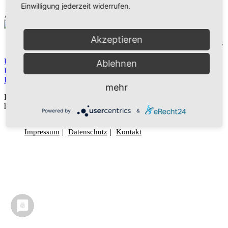
Einwilligung jederzeit widerrufen.
Ändere dein Titelbild
Matthias Bauer
Akzeptieren
Dieser Benutzerkonto Status
ist Freigegeben
Über
Über
Ablehnen
Beiträge
Beiträge
Kommentare
Kommentare
mehr
Dieser Benutzer hat noch keine Informationen zu seinem Profil
hinzugefügt.
Powered by
&
Impressum
Datenschutz
Kontakt