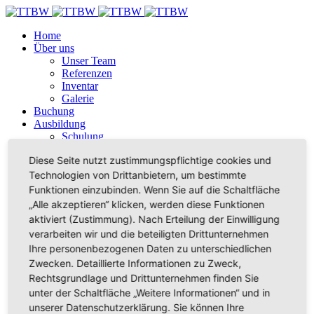
Home
Über uns
Unser Team
Referenzen
Inventar
Galerie
Buchung
Ausbildung
Schulung
Neue Mitglieder
Diese Seite nutzt zustimmungspflichtige cookies und
Login
Technologien von Drittanbietern, um bestimmte
Home
Funktionen einzubinden. Wenn Sie auf die Schaltfläche
Über uns
„Alle akzeptieren“ klicken, werden diese Funktionen
Unser Team
aktiviert (Zustimmung). Nach Erteilung der Einwilligung
Referenzen
verarbeiten wir und die beteiligten Drittunternehmen
Inventar
Ihre personenbezogenen Daten zu unterschiedlichen
Galerie
Buchung
Zwecken. Detaillierte Informationen zu Zweck,
Ausbildung
Rechtsgrundlage und Drittunternehmen finden Sie
Schulung
unter der Schaltfläche „Weitere Informationen“ und in
Neue Mitglieder
unserer Datenschutzerklärung. Sie können Ihre
Login